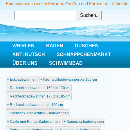
Badewannen in vielen Formen, Größen und Farben, mit Zubehör
WHIRLEN
BADEN
DUSCHEN
ANTI-RUTSCH
SCHNÄPPCHENMARKT
ÜBER UNS
SCHWIMMBAD
Home
Baden
Eckbadewannen
Rechteckbadewannen bis 155 cm
Rechteckbadewannen 160 bis 170 cm
Rechteckbadewannen 175 bis 185 cm
Rechteckbadewannen ab 190 cm
Sechseck- und Achteck-Badewannen
Ovale und Runde Badewannen
Raumsparbadewannen