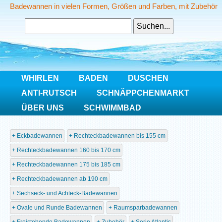
Badewannen in vielen Formen, Größen und Farben, mit Zubehör
WHIRLEN
BADEN
DUSCHEN
ANTI-RUTSCH
SCHNÄPPCHENMARKT
ÜBER UNS
SCHWIMMBAD
Home
Baden
Eckbadewannen
Rechteckbadewannen bis 155 cm
Rechteckbadewannen 160 bis 170 cm
Rechteckbadewannen 175 bis 185 cm
Rechteckbadewannen ab 190 cm
Sechseck- und Achteck-Badewannen
Ovale und Runde Badewannen
Raumsparbadewannen