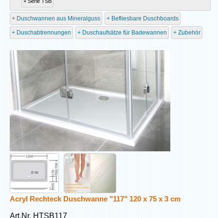
Serie TSB
Duschwannen aus Mineralguss
Befliesbare Duschboards
Duschabtrennungen
Duschaufsätze für Badewannen
Zubehör
Acryl Rechteck Duschwanne "117" 120 x 75 x 3 cm
Art.Nr. HTSB117