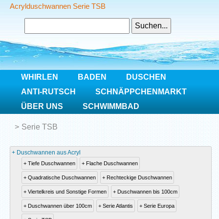
Acrylduschwannen Serie TSB
WHIRLEN
BADEN
DUSCHEN
ANTI-RUTSCH
SCHNÄPPCHENMARKT
ÜBER UNS
SCHWIMMBAD
Home
Duschen
Duschwannen aus Acryl
Serie TSB
Duschwannen aus Acryl
Tiefe Duschwannen
Flache Duschwannen
Quadratische Duschwannen
Rechteckige Duschwannen
Viertelkreis und Sonstige Formen
Duschwannen bis 100cm
Duschwannen über 100cm
Serie Atlantis
Serie Europa