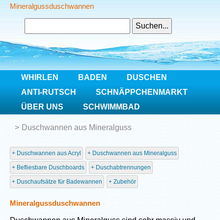
Mineralgussduschwannen
WHIRLEN
BADEN
DUSCHEN
ANTI-RUTSCH
SCHNÄPPCHENMARKT
ÜBER UNS
SCHWIMMBAD
Home
Duschen
Duschwannen aus Mineralguss
Duschwannen aus Acryl
Duschwannen aus Mineralguss
Befliesbare Duschboards
Duschabtrennungen
Duschaufsätze für Badewannen
Zubehör
Mineralgussduschwannen